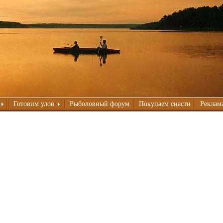
Готовим улов
Рыболовный форум
Покупаем снасти
Реклама