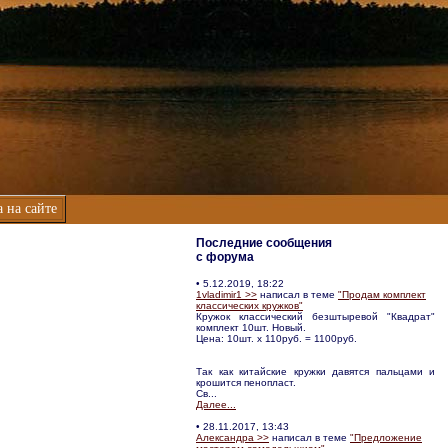
 на сайте
Последние сообщения
с форума
• 5.12.2019, 18:22
1vladimir1 >>
написал в теме
"Продам комплект
классических кружков"
Кружок классический безштыревой "Квадрат"
комплект 10шт. Новый.
Цена: 10шт. х 110руб. = 1100руб.
Так как китайские кружки давятся пальцами и
крошится пенопласт.
Св...
Далее...
• 28.11.2017, 13:43
Александра >>
написал в теме
"Предложение