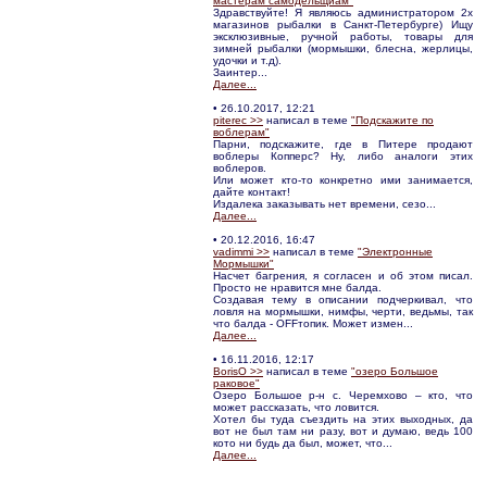
мастерам самодельщиам"
Здравствуйте! Я являюсь администратором 2х
магазинов рыбалки в Санкт-Петербурге) Ищу
эксклюзивные, ручной работы, товары для
зимней рыбалки (мормышки, блесна, жерлицы,
удочки и т.д).
Заинтер...
Далее...
• 26.10.2017, 12:21
piterec >>
написал в теме
"Подскажите по
воблерам"
Парни, подскажите, где в Питере продают
воблеры Копперс? Ну, либо аналоги этих
воблеров.
Или может кто-то конкретно ими занимается,
дайте контакт!
Издалека заказывать нет времени, сезо...
Далее...
• 20.12.2016, 16:47
vadimmi >>
написал в теме
"Электронные
Мормышки"
Насчет багрения, я согласен и об этом писал.
Просто не нравится мне балда.
Создавая тему в описании подчеркивал, что
ловля на мормышки, нимфы, черти, ведьмы, так
что балда - OFFтопик. Может измен...
Далее...
• 16.11.2016, 12:17
BorisO >>
написал в теме
"озеро Большое
раковое"
Озеро Большое р-н с. Черемхово – кто, что
может рассказать, что ловится.
Хотел бы туда съездить на этих выходных, да
вот не был там ни разу, вот и думаю, ведь 100
кото ни будь да был, может, что...
Далее...