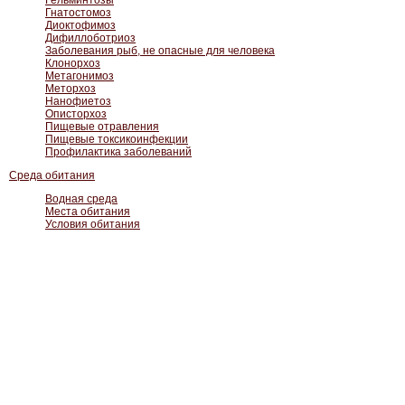
Гельминтозы
Гнатостомоз
Диоктофимоз
Дифиллоботриоз
Заболевания рыб, не опасные для человека
Клонорхоз
Метагонимоз
Меторхоз
Нанофиетоз
Описторхоз
Пищевые отравления
Пищевые токсикоинфекции
Профилактика заболеваний
Среда обитания
Водная среда
Места обитания
Условия обитания