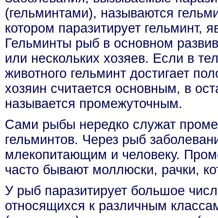
(гельминтами), называются гельми
котором паразитирует гельминт, я
Гельминты рыб в основном развив
или нескольких хозяев. Если в тел
животного гельминт достигает поло
хозяин считается основным, в ос
называется промежуточным.
Сами рыбы нередко служат пром
гельминтов. Через рыб заболеван
млекопитающим и человеку. Про
часто бывают моллюски, рачки, к
У рыб паразитирует большое числ
относящихся к различным класса