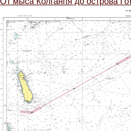
От мыса Колганпя до острова Го