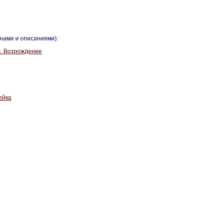
инами и описаниями):
ос. Возрождение
ейка