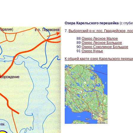
Озера Карельского перешейка
(c глуб
7.
Выборгский р-н: пос. Гвардейское, п
88
Озеро Лесное Малое
89
Озеро Лесное Большое
90
Озеро Соколиное Большое
91
Озеро Кунье
К общей карте озер Карельского переш