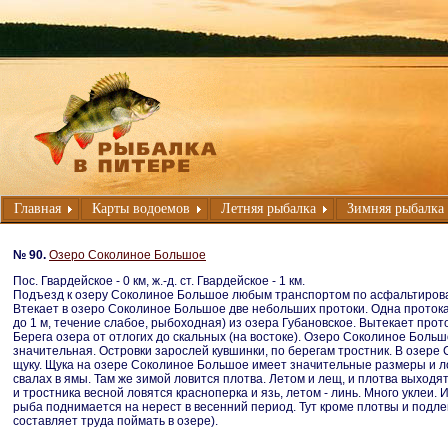
Главная
Карты водоемов
Летняя рыбалка
Зимняя рыбалка
№ 90.
Озеро Соколиное Большое
Пос. Гвардейское - 0 км, ж.-д. ст. Гвардейское - 1 км.
Подъезд к озеру Соколиное Большое любым транспортом по асфальтирова
Втекает в озеро Соколиное Большое две небольших протоки. Одна протока (
до 1 м, течение слабое, рыбоходная) из озера Губановское. Вытекает проток
Берега озера от отлогих до скальных (на востоке). Озеро Соколиное Боль
значительная. Островки зарослей кувшинки, по берегам тростник. В озере
щуку. Щука на озере Соколиное Большое имеет значительные размеры и лов
свалах в ямы. Там же зимой ловится плотва. Летом и лещ, и плотва выходя
и тростника весной ловятся красноперка и язь, летом - линь. Много уклеи. 
рыба поднимается на нерест в весенний период. Тут кроме плотвы и подлещ
составляет труда поймать в озере).