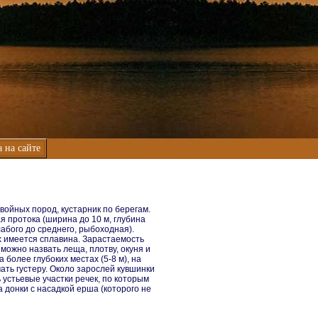
 на сайте
ойных пород, кустарник по берегам.
я протока (ширина до 10 м, глубина
лабого до среднего, рыбоходная).
ах имеется сплавина. Зарастаемость
можно назвать леща, плотву, окуня и
более глубоких местах (5-8 м), на
мать густеру. Около зарослей кувшинки
ь устьевые участки речек, по которым
 донки с насадкой ерша (которого не