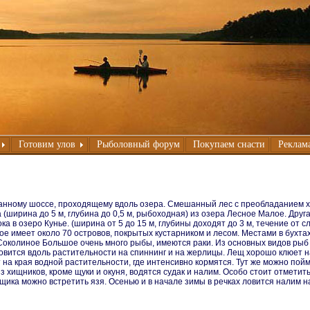
Готовим улов
Рыболовный форум
Покупаем снасти
Реклама
нному шоссе, проходящему вдоль озера. Смешанный лес с преобладанием хв
ширина до 5 м, глубина до 0,5 м, рыбоходная) из озера Лесное Малое. Друга
а в озеро Кунье. (ширина от 5 до 15 м, глубины доходят до 3 м, течение от с
шое имеет около 70 островов, покрытых кустарником и лесом. Местами в бухт
 Соколиное Большое очень много рыбы, имеются раки. Из основных видов рыб 
ится вдоль растительности на спиннинг и на жерлицы. Лещ хорошо клюет на 
т на края водной растительности, где интенсивно кормятся. Тут же можно пой
Из хищников, кроме щуки и окуня, водятся судак и налим. Особо стоит отметит
ика можно встретить язя. Осенью и в начале зимы в речках ловится налим на