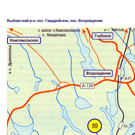
Выборгский р-н: пос. Гвардейское, пос. Возрождение