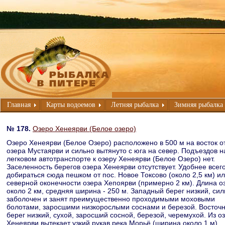
Главная
Карты водоемов
Летняя рыбалка
Зимняя рыбалка
№ 178.
Озеро Хенеярви (Белое озеро)
Озеро Хенеярви (Белое Озеро) расположено в 500 м на восток о
озера Мустаярви и сильно вытянуто с юга на север. Подъездов н
легковом автотранспорте к озеру Хенеярви (Белое Озеро) нет.
Заселенность берегов озера Хенеярви отсутствует. Удобнее всег
добираться сюда пешком от пос. Новое Токсово (около 2,5 км) ил
северной оконечности озера Хепоярви (примерно 2 км). Длина о
около 2 км, средняя ширина - 250 м. Западный берег низкий, сил
заболочен и занят преимущественно проходимыми моховыми
болотами, заросшими низкорослыми соснами и березой. Восточ
берег низкий, сухой, заросший сосной, березой, черемухой. Из о
Хенеярви вытекает узкий рукав река Морьё (ширина около 1 м).