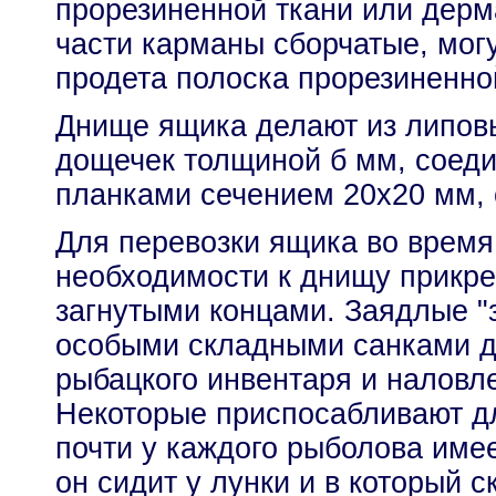
прорезиненной ткани или дерм
части карманы сборчатые, мог
продета полоска прорезиненно
Днище ящика делают из липов
дощечек толщиной б мм, соед
планками сечением 20x20 мм,
Для перевозки ящика во время
необходимости к днищу прикре
загнутыми концами. Заядлые "
особыми складными санками д
рыбацкого инвентаря и наловл
Некоторые приспосабливают дл
почти у каждого рыболова имее
он сидит у лунки и в который с