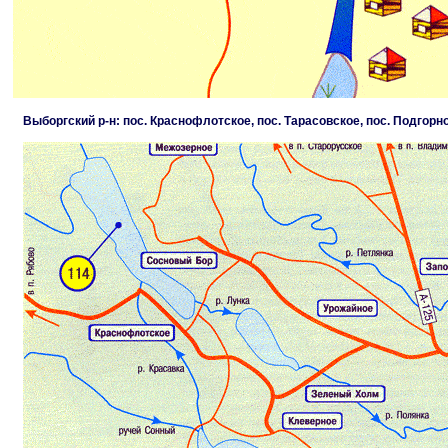
Выборгский р-н: пос. Краснофлотское, пос. Тарасовское, пос. Подгорно