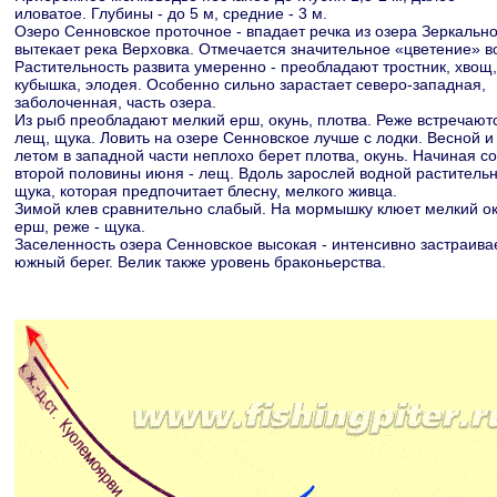
иловатое. Глубины - до 5 м, средние - 3 м.
Озеро Сенновское проточное - впадает речка из озера Зеркально
вытекает река Верховка. Отмечается значительное «цветение» в
Растительность развита умеренно - преобладают тростник, хвощ,
кубышка, элодея. Особенно сильно зарастает северо-западная,
заболоченная, часть озера.
Из рыб преобладают мелкий ерш, окунь, плотва. Реже встречают
лещ, щука. Ловить на озере Сенновское лучше с лодки. Весной и
летом в западной части неплохо берет плотва, окунь. Начиная со
второй половины июня - лещ. Вдоль зарослей водной растительн
щука, которая предпочитает блесну, мелкого живца.
Зимой клев сравнительно слабый. На мормышку клюет мелкий ок
ерш, реже - щука.
Заселенность озера Сенновское высокая - интенсивно застраива
южный берег. Велик также уровень браконьерства.