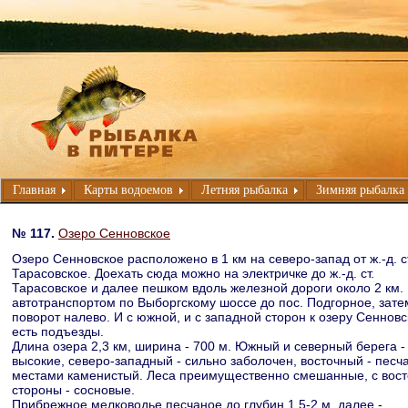
Главная
Карты водоемов
Летняя рыбалка
Зимняя рыбалка
№ 117.
Озеро Сенновское
Озеро Сенновское расположено в 1 км на северо-запад от ж.-д. с
Тарасовское. Доехать сюда можно на электричке до ж.-д. ст.
Тарасовское и далее пешком вдоль железной дороги около 2 км.
автотранспортом по Выборгскому шоссе до пос. Подгорное, зате
поворот налево. И с южной, и с западной сторон к озеру Сенновс
есть подъезды.
Длина озера 2,3 км, ширина - 700 м. Южный и северный берега -
высокие, северо-западный - сильно заболочен, восточный - песч
местами каменистый. Леса преимущественно смешанные, с вос
стороны - сосновые.
Прибрежное мелководье песчаное до глубин 1,5-2 м, далее -