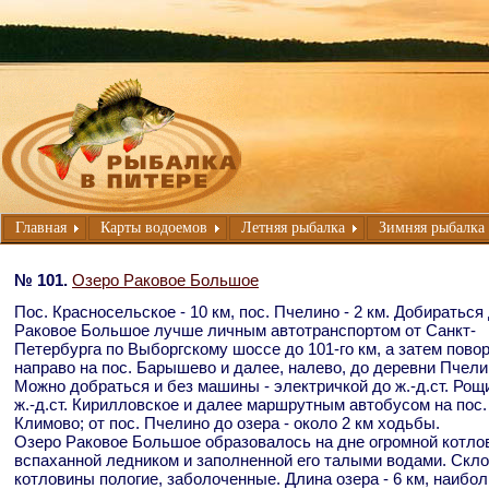
Главная
Карты водоемов
Летняя рыбалка
Зимняя рыбалка
№ 101.
Озеро Раковое Большое
Пос. Красносельское - 10 км, пос. Пчелино - 2 км. Добираться
Раковое Большое лучше личным автотранспортом от Санкт-
Петербурга по Выборгскому шоссе до 101-го км, а затем пово
направо на пос. Барышево и далее, налево, до деревни Пчели
Можно добраться и без машины - электричкой до ж.-д.ст. Рощ
ж.-д.ст. Кирилловское и далее маршрутным автобусом на пос.
Климово; от пос. Пчелино до озера - около 2 км ходьбы.
Озеро Раковое Большое образовалось на дне огромной котло
вспаханной ледником и заполненной его талыми водами. Скл
котловины пологие, заболоченные. Длина озера - 6 км, наибо