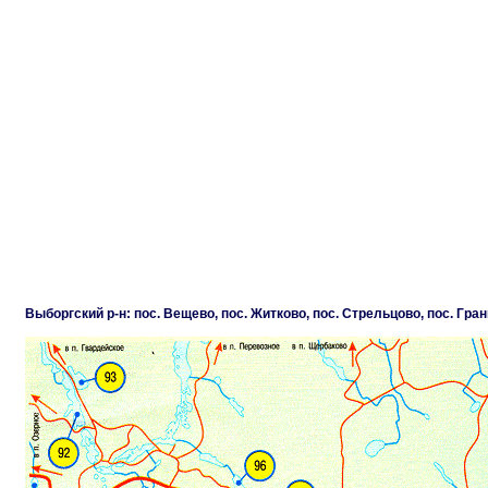
Выборгский р-н: пос. Вещево, пос. Житково, пос. Стрельцово, пос. Гра