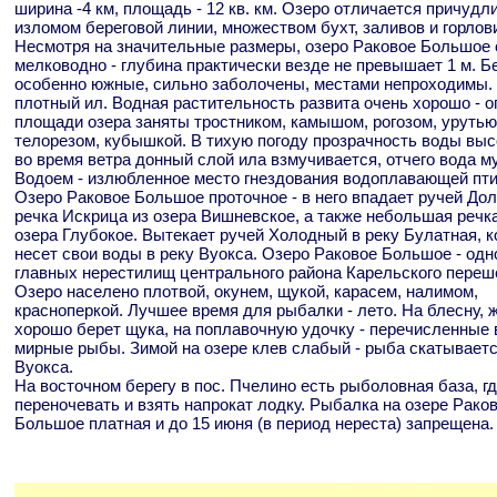
ширина -4 км, площадь - 12 кв. км. Озеро отличается причуд
изломом береговой линии, множеством бухт, заливов и горлов
Несмотря на значительные размеры, озеро Раковое Большое 
мелководно - глубина практически везде не превышает 1 м. Бе
особенно южные, сильно заболочены, местами непроходимы. 
плотный ил. Водная растительность развита очень хорошо - 
площади озера заняты тростником, камышом, рогозом, урутью
телорезом, кубышкой. В тихую погоду прозрачность воды выс
во время ветра донный слой ила взмучивается, отчего вода му
Водоем - излюбленное место гнездования водоплавающей пт
Озеро Раковое Большое проточное - в него впадает ручей Дол
речка Искрица из озера Вишневское, а также небольшая речка
озера Глубокое. Вытекает ручей Холодный в реку Булатная, к
несет свои воды в реку Вуокса. Озеро Раковое Большое - одн
главных нерестилищ центрального района Карельского переш
Озеро населено плотвой, окунем, щукой, карасем, налимом,
красноперкой. Лучшее время для рыбалки - лето. На блесну, 
хорошо берет щука, на поплавочную удочку - перечисленные
мирные рыбы. Зимой на озере клев слабый - рыба скатывается
Вуокса.
На восточном берегу в пос. Пчелино есть рыболовная база, г
переночевать и взять напрокат лодку. Рыбалка на озере Рако
Большое платная и до 15 июня (в период нереста) запрещена.