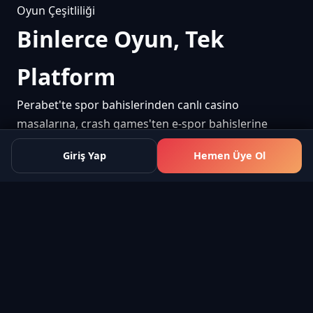
Oyun Çeşitliliği
Binlerce Oyun, Tek
Platform
Perabet'te spor bahislerinden canlı casino
masalarına, crash games'ten e-spor bahislerine
kadar geniş bir yelpazede oyun seçenekleri sizi
Giriş Yap
Hemen Üye Ol
bekliyor.
⚽
Spor Bahisleri
Yüzlerce lig ve turnuva, yüksek oranlar