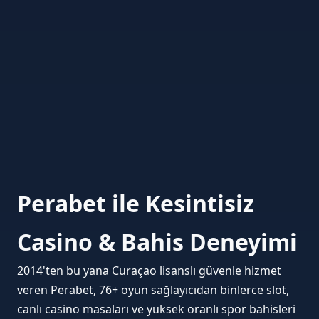
Perabet ile
Kesintisiz
Casino & Bahis Deneyimi
2014'ten bu yana Curaçao lisanslı güvenle hizmet
veren Perabet, 76+ oyun sağlayıcıdan binlerce slot,
canlı casino masaları ve yüksek oranlı spor bahisleri