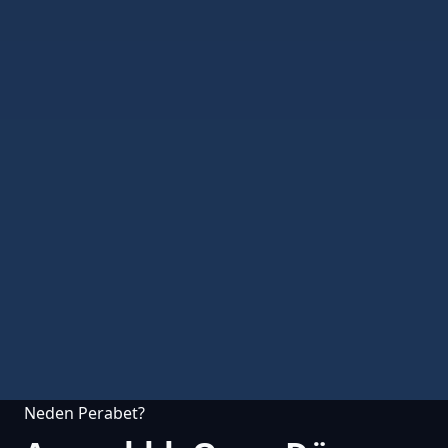
Neden Perabet?