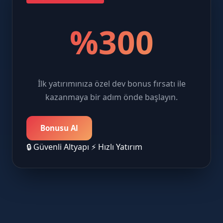
%300
İlk yatırımınıza özel dev bonus fırsatı ile
kazanmaya bir adım önde başlayın.
Bonusu Al
🔒 Güvenli Altyapı
⚡ Hızlı Yatırım